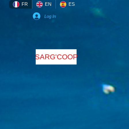
FR
EN
ES
Log In
SARG'COOP