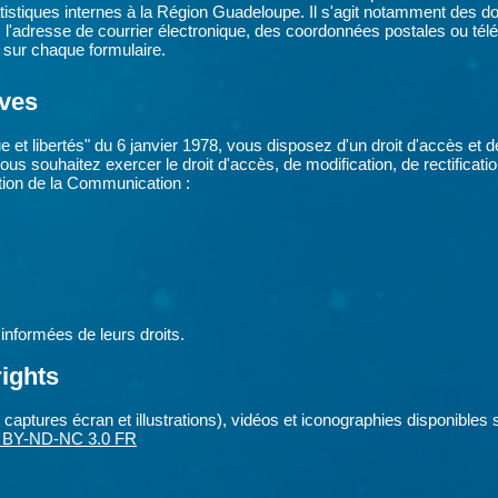
istiques internes à la Région Guadeloupe. Il s'agit notamment des do
 l'adresse de courrier électronique, des coordonnées postales ou télé
 sur chaque formulaire.
ives
 et libertés" du 6 janvier 1978, vous disposez d'un droit d'accès et d
us souhaitez exercer le droit d'accès, de modification, de rectificat
tion de la Communication :
nformées de leurs droits.
rights
aptures écran et illustrations), vidéos et iconographies disponibles s
 BY-ND-NC 3.0 FR