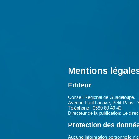
Mentions légale
Editeur
Conseil Régional de Guadeloupe.
Avenue Paul Lacave, Petit-Paris -
Téléphone : 0590 80 40 40
Directeur de la publication: Le dire
Protection des donnée
Aucune information personnelle n'es