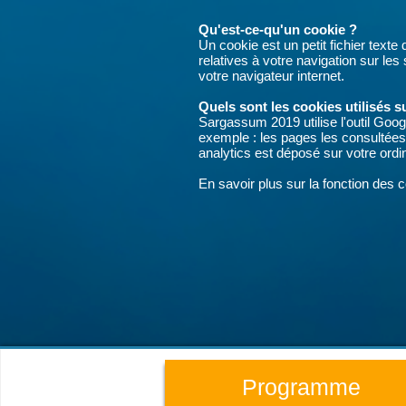
Qu'est-ce-qu'un cookie ?
Un cookie est un petit fichier texte 
relatives à votre navigation sur le
votre navigateur internet.
Quels sont les cookies utilisés 
Sargassum 2019 utilise l'outil Googl
exemple : les pages les consultées, 
analytics est déposé sur votre ordi
En savoir plus sur la fonction des 
Programme